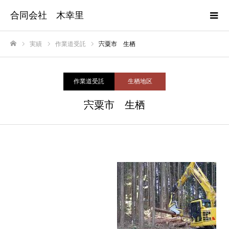
合同会社 木幸里
実績
作業道受託
宍粟市 生栖
ホーム
作業道受託
生栖地区
宍粟市 生栖